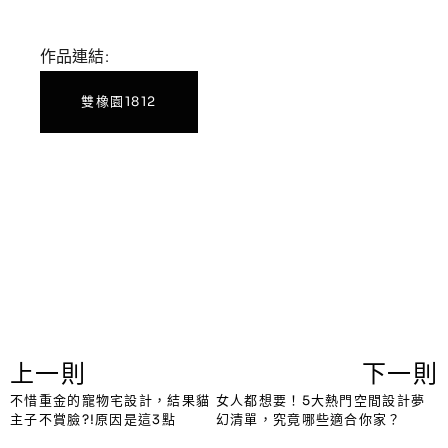
作品連結:
雙橡園1812
上一則
下一則
不惜重金的寵物宅設計，結果貓
女人都想要！5大熱門空間設計夢
主子不賞臉?!原因是這3點
幻清單，究竟哪些適合你家？