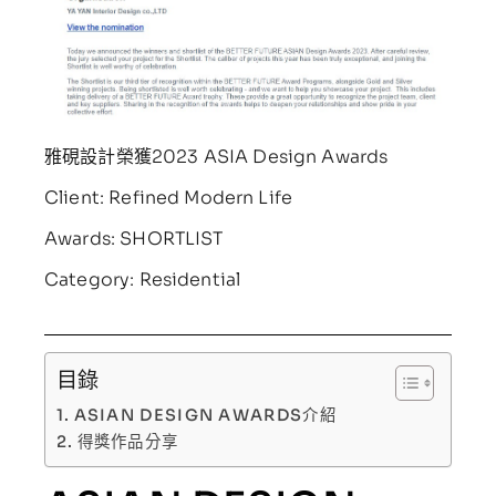
雅硯設計榮獲2023 ASIA Design Awards
Client: Refined Modern Life
Awards: SHORTLIST
Category: Residential
目錄
ASIAN DESIGN AWARDS介紹
得獎作品分享