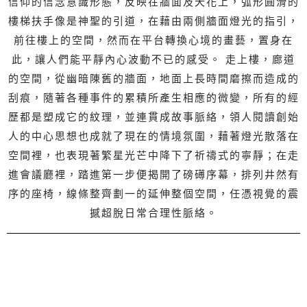
信仰的信念意識形態，反映在牆面及天花上，弧形圓滑的
樓梯扶手像是神聖的引道，在藉由兩側牆面燈光的指引，
前往樓上的空間，然而在平台轉換心境的畫藝，置身在
此，讓人們能平靜內心波動不已的感受。 走上樓，廊道
的空間，從幽暗陳舊的牆面，地面上長時間磨擦而造成的
刮痕，隨著各種事件的累積所產生相應的微變，所有的經
歷都是塑成它的紋理，並連貫成故事脈絡，領人閱讀創始
人的中心思想也成就了現在的情境氛圍，藉著燈光散落在
空間裡，也表現著繁星光芒中降下了祈禱式的寧靜；在走
進會議廳裡，踏進第一步便揭開了磅礡序幕，排列井然有
序的座椅，線條整齊劃一的延伸整個空間，任憑視覺的震
撼超脫日常合理性脈絡。
空間性質
面積
材料
商業空間
110坪
鍍鈦金屬、黃銅、
木皮、玻璃、地
毯、石材