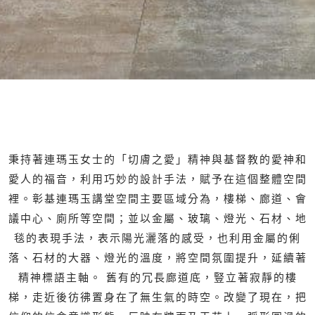
秉持著連瑪玉女士的「切膚之愛」精神與基督教的愛神和
愛人的福音，利用巧妙的設計手法，賦予在這個整體空間
裡。彰基連瑪玉講堂空間主要區域分為，樓梯、廊道、會
議中心、廁所等空間；並以金屬、玻璃、燈光、石材、地
毯的表現手法，表示陽光灑落的感受，也利用金屬的俐
落、石材的大器、燈光的溫度，將空間氛圍提升，延續著
精神標語主軸。 舊有的冗長廊道底，豎立著寂靜的樓
梯，走近後彷彿置身在了無生氣的時空。改變了現在，把